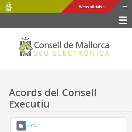
Consell
Salta al contingut principal
Webs oficials
de
Mallorca
La Seu
Consell de Mallorca
Accés i seguretat
Utilitats
Tràmits i serveis
Acords del Consell
Mapa web
Executiu
Ajuda
2015