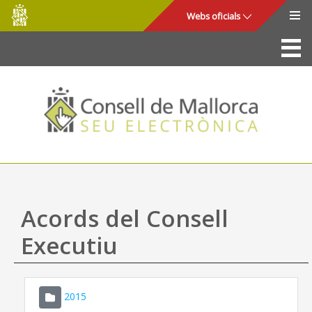
Consell
Salta al contingut principal
Webs oficials
de
Mallorca
La Seu
Consell de Mallorca
Accés i seguretat
Utilitats
Tràmits i serveis
Acords del Consell
Mapa web
Executiu
Ajuda
2015