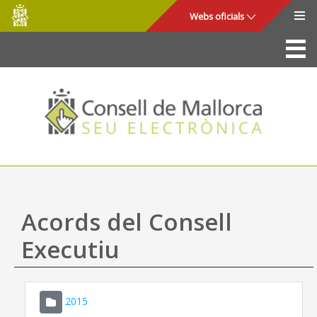
Consell
Salta al contingut principal
Webs oficials
de
Mallorca
La Seu
Consell de Mallorca
Accés i seguretat
Utilitats
Tràmits i serveis
Acords del Consell
Mapa web
Executiu
Ajuda
2015