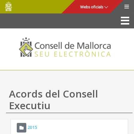
Consell
Salta al contingut principal
Webs oficials
de
Mallorca
La Seu
Consell de Mallorca
Accés i seguretat
Utilitats
Tràmits i serveis
Acords del Consell
Mapa web
Executiu
Ajuda
2015