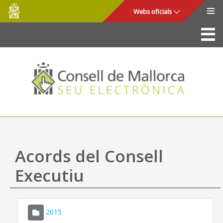
Consell
Salta al contingut principal
Webs oficials
de
Mallorca
La Seu
Consell de Mallorca
Accés i seguretat
Utilitats
Tràmits i serveis
Acords del Consell
Mapa web
Executiu
Ajuda
2015