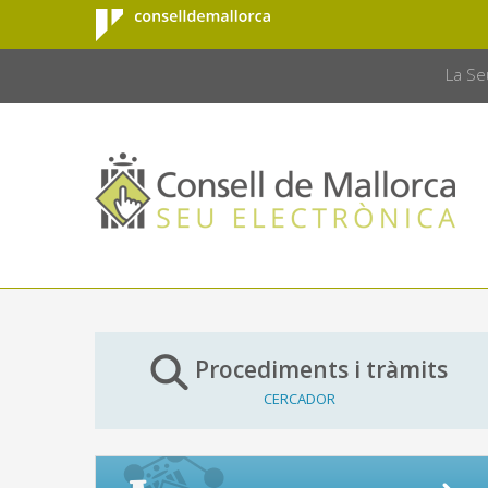
Consell de
Salta al contingut principal
CONSELL 
Mallorca
La Se
Procediments i tràmits
CERCADOR