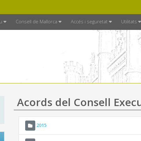
DE MALLORCA
MALLORCA.ES
TRAN
SEU ELECTRÒNICA
u
Consell de Mallorca
Accés i seguretat
Utilitats
Acords del Consell Exec
2015