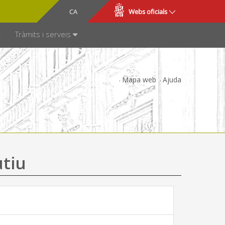
CA
ES
Webs oficials
SPARÈNCIA
Tràmits i serveis
Mapa web
Ajuda
utiu