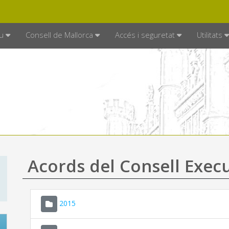
DE MALLORCA
MALLORCA.ES
TRAN
SEU ELECTRÒNICA
u
Consell de Mallorca
Accés i seguretat
Utilitats
Acords del Consell Exec
2015