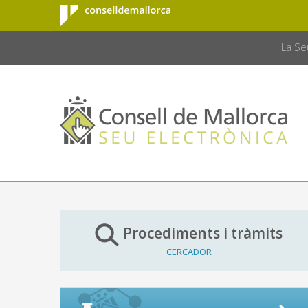
Consell de
Salta al contingut principal
CONSELL 
Mallorca
La Se
Procediments i tràmits
CERCADOR