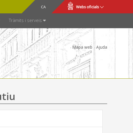
CA
ES
Webs oficials
SPARÈNCIA
Tràmits i serveis
Mapa web
Ajuda
utiu