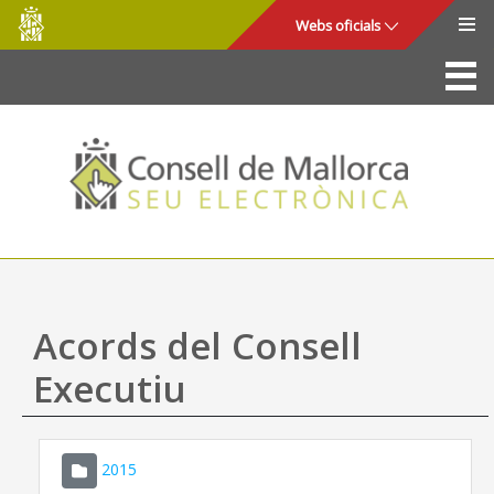
Consell
Salta al contingut principal
Webs oficials
de
Mallorca
La Seu
Consell de Mallorca
Accés i seguretat
Utilitats
Tràmits i serveis
Acords del Consell
Mapa web
Executiu
Ajuda
2015