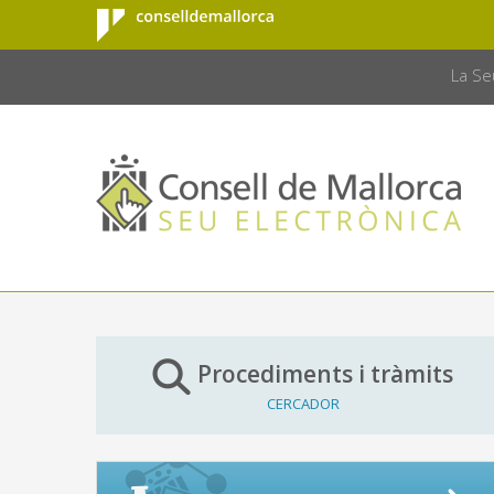
Consell de
Salta al contingut principal
CONSELL 
Mallorca
La Se
Procediments i tràmits
CERCADOR