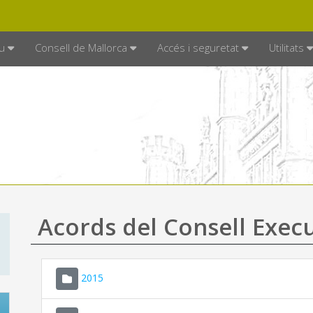
DE MALLORCA
MALLORCA.ES
TRAN
SEU ELECTRÒNICA
u
Consell de Mallorca
Accés i seguretat
Utilitats
Acords del Consell Exec
2015