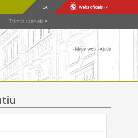
CA
ES
Webs oficials
SPARÈNCIA
Tràmits i serveis
Mapa web
Ajuda
utiu