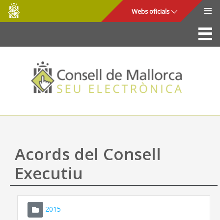
Consell
Salta al contingut principal
Webs oficials
de
Mallorca
La Seu
Consell de Mallorca
Accés i seguretat
Utilitats
Tràmits i serveis
Acords del Consell
Mapa web
Executiu
Ajuda
2015