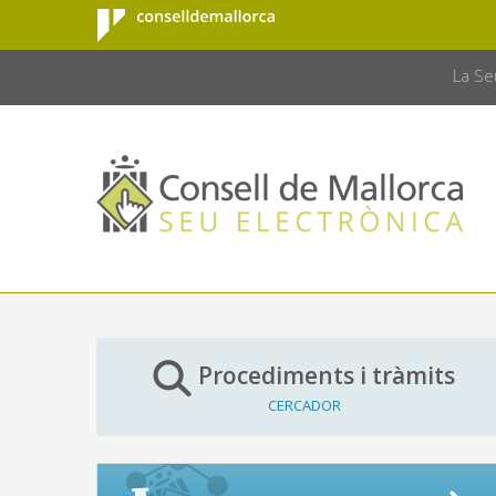
Consell de
Salta al contingut principal
CONSELL 
Mallorca
La Se
Procediments i tràmits
CERCADOR