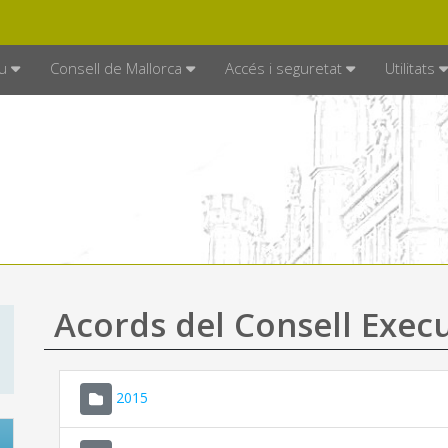
DE MALLORCA
MALLORCA.ES
TRAN
SEU ELECTRÒNICA
u
Consell de Mallorca
Accés i seguretat
Utilitats
Acords del Consell Exec
2015