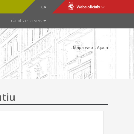
CA
ES
Webs oficials
SPARÈNCIA
Tràmits i serveis
Mapa web
Ajuda
utiu