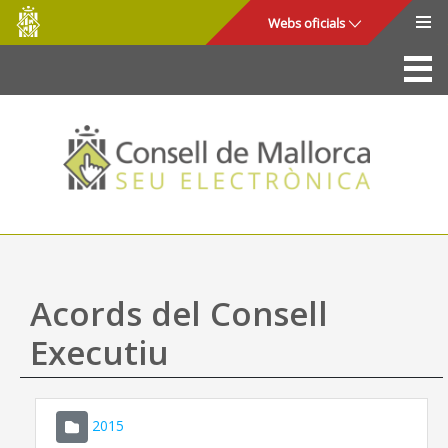
Consell
Salta al contingut principal
Webs oficials
de
Mallorca
La Seu
Consell de Mallorca
Accés i seguretat
Utilitats
Tràmits i serveis
Acords del Consell
Mapa web
Executiu
Ajuda
2015