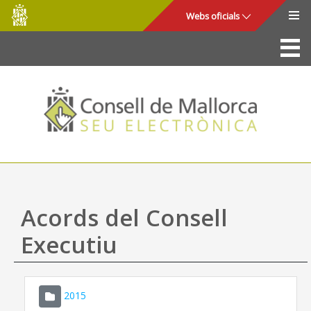
Consell
Salta al contingut principal
Webs oficials
de
Mallorca
La Seu
Consell de Mallorca
Accés i seguretat
Utilitats
Tràmits i serveis
Acords del Consell
Mapa web
Executiu
Ajuda
2015