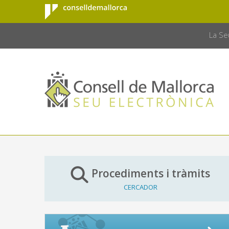
Consell de
Salta al contingut principal
CONSELL 
Mallorca
La Se
Procediments i tràmits
CERCADOR