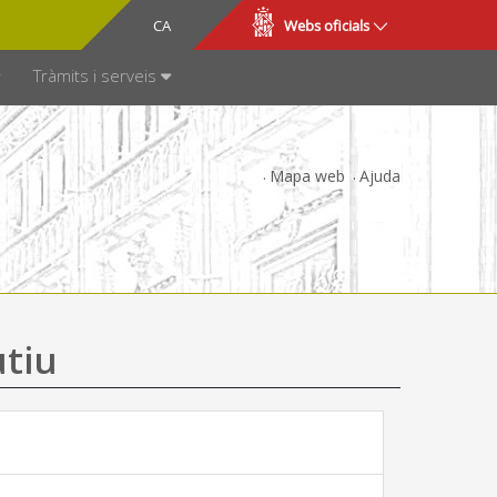
CA
ES
Webs oficials
SPARÈNCIA
Tràmits i serveis
Mapa web
Ajuda
utiu