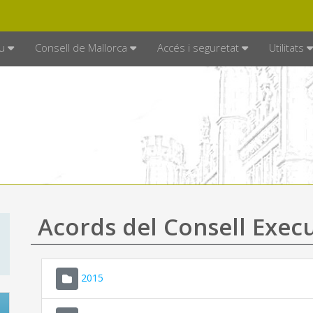
DE MALLORCA
MALLORCA.ES
TRAN
SEU ELECTRÒNICA
u
Consell de Mallorca
Accés i seguretat
Utilitats
Acords del Consell Exec
2015