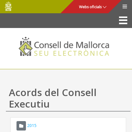
Consell
Salta al contingut principal
Webs oficials
de
Mallorca
La Seu
Consell de Mallorca
Accés i seguretat
Utilitats
Tràmits i serveis
Acords del Consell
Mapa web
Executiu
Ajuda
2015