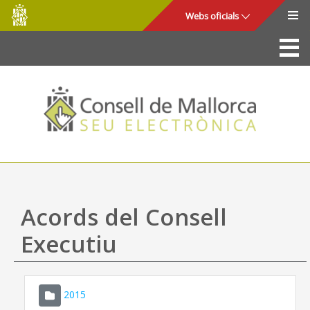
Consell
Salta al contingut principal
Webs oficials
de
Mallorca
La Seu
Consell de Mallorca
Accés i seguretat
Utilitats
Tràmits i serveis
Acords del Consell
Mapa web
Executiu
Ajuda
2015