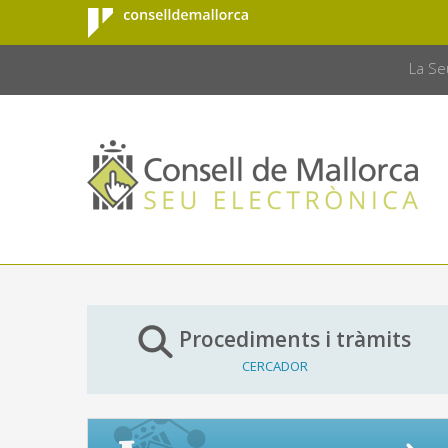
Consell de
Salta al contingut principal
CONSELL 
Mallorca
La Se
Procediments i tràmits
CERCADOR