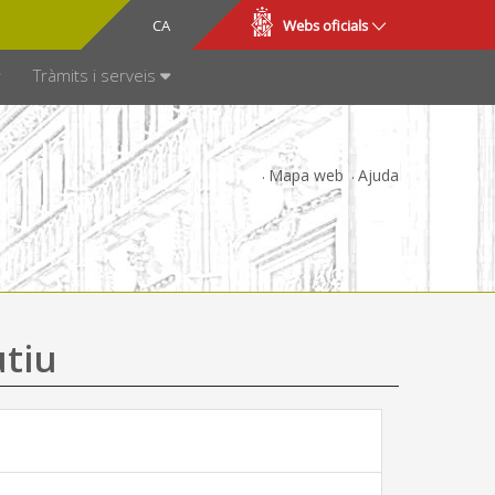
CA
ES
Webs oficials
SPARÈNCIA
Tràmits i serveis
Mapa web
Ajuda
utiu