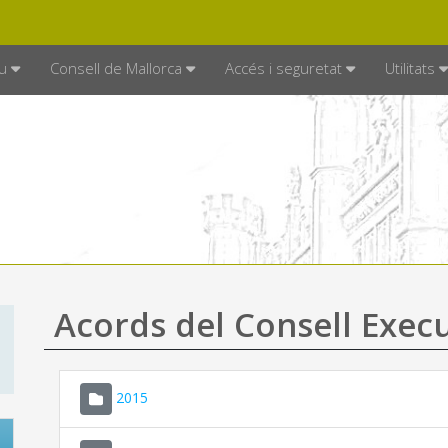
DE MALLORCA
MALLORCA.ES
TRAN
SEU ELECTRÒNICA
u
Consell de Mallorca
Accés i seguretat
Utilitats
Acords del Consell Exec
2015