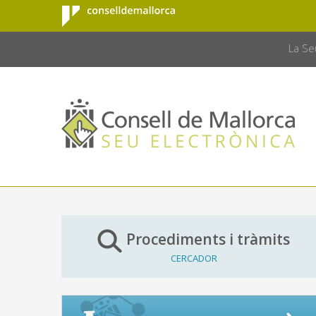
Consell de
Salta al contingut principal
CONSELL 
Mallorca
La Se
Procediments i tràmits
CERCADOR