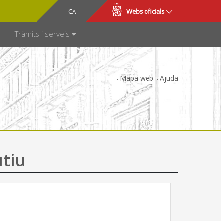
CA
ES
Webs oficials
SPARÈNCIA
Tràmits i serveis
Mapa web
Ajuda
utiu