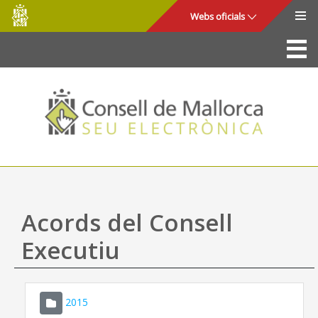
Consell
Salta al contingut principal
Webs oficials
de
Mallorca
La Seu
Consell de Mallorca
Accés i seguretat
Utilitats
Tràmits i serveis
Acords del Consell
Mapa web
Executiu
Ajuda
2015