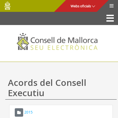
Consell
Salta al contingut principal
Webs oficials
de
Mallorca
La Seu
Consell de Mallorca
Accés i seguretat
Utilitats
Tràmits i serveis
Acords del Consell
Mapa web
Executiu
Ajuda
2015