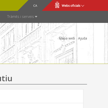
CA
ES
Webs oficials
SPARÈNCIA
Tràmits i serveis
Mapa web
Ajuda
utiu