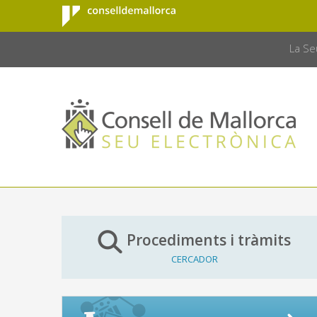
Consell de
Salta al contingut principal
CONSELL 
Mallorca
La Se
Procediments i tràmits
CERCADOR