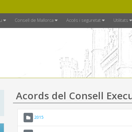
DE MALLORCA
MALLORCA.ES
TRAN
SEU ELECTRÒNICA
u
Consell de Mallorca
Accés i seguretat
Utilitats
Acords del Consell Exec
2015