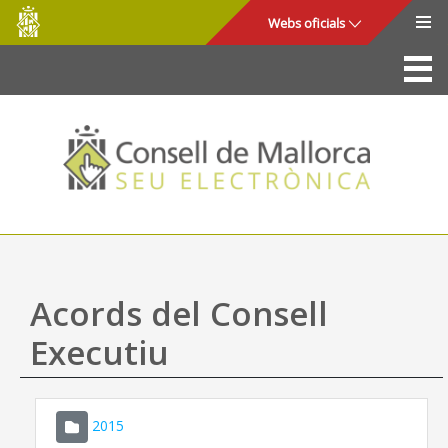
Consell
Salta al contingut principal
Webs oficials
de
Mallorca
La Seu
Consell de Mallorca
Accés i seguretat
Utilitats
Tràmits i serveis
Acords del Consell
Mapa web
Executiu
Ajuda
2015