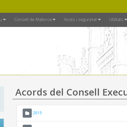
DE MALLORCA
MALLORCA.ES
TRAN
SEU ELECTRÒNICA
u
Consell de Mallorca
Accés i seguretat
Utilitats
Acords del Consell Exec
2015