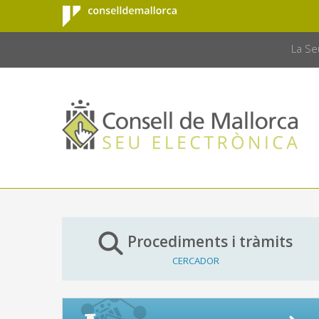
Consell de
Salta al contingut principal
CONSELL 
Mallorca
La Se
Procediments i tràmits
CERCADOR