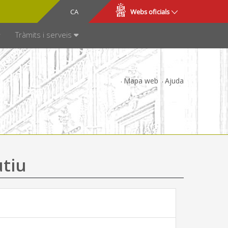
CA
ES
Webs oficials
SPARÈNCIA
Tràmits i serveis
Mapa web
Ajuda
utiu