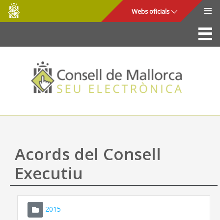
Consell
Salta al contingut principal
Webs oficials
de
Mallorca
La Seu
Consell de Mallorca
Accés i seguretat
Utilitats
Tràmits i serveis
Acords del Consell
Mapa web
Executiu
Ajuda
2015