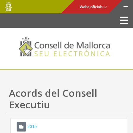
Consell
Salta al contingut principal
Webs oficials
de
Mallorca
La Seu
Consell de Mallorca
Accés i seguretat
Utilitats
Tràmits i serveis
Acords del Consell
Mapa web
Executiu
Ajuda
2015