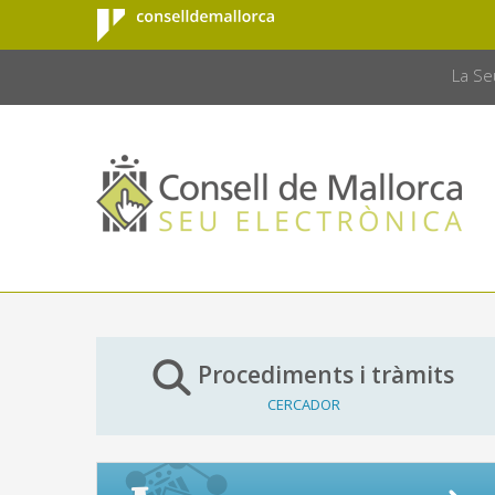
Consell de
Salta al contingut principal
CONSELL 
Mallorca
La Se
Procediments i tràmits
CERCADOR