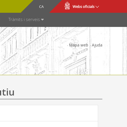
CA
ES
Webs oficials
SPARÈNCIA
Tràmits i serveis
Mapa web
Ajuda
utiu