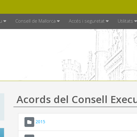
DE MALLORCA
MALLORCA.ES
TRAN
SEU ELECTRÒNICA
u
Consell de Mallorca
Accés i seguretat
Utilitats
Acords del Consell Exec
2015