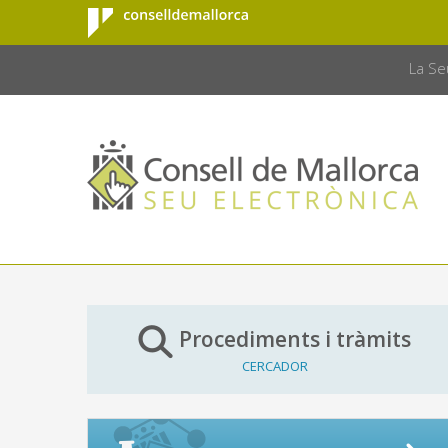
Consell de
Salta al contingut principal
CONSELL 
Mallorca
La Se
Procediments i tràmits
CERCADOR