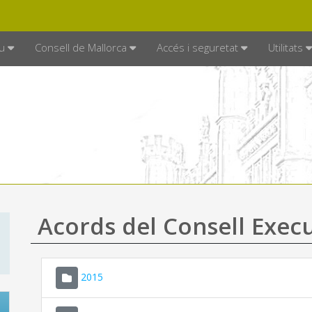
DE MALLORCA
MALLORCA.ES
TRAN
SEU ELECTRÒNICA
u
Consell de Mallorca
Accés i seguretat
Utilitats
Acords del Consell Exec
2015