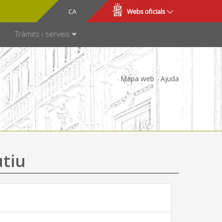
CA
ES
Webs oficials
SPARÈNCIA
Tràmits i serveis
Mapa web
Ajuda
utiu