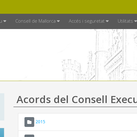
DE MALLORCA
MALLORCA.ES
TRAN
SEU ELECTRÒNICA
u
Consell de Mallorca
Accés i seguretat
Utilitats
Acords del Consell Exec
2015