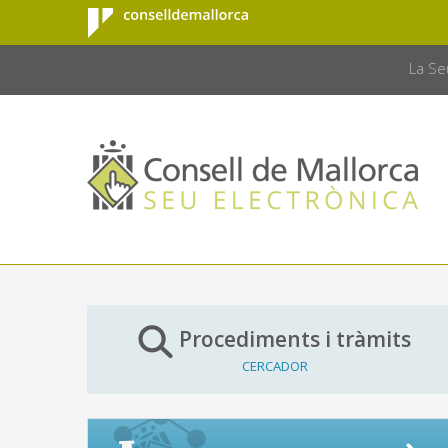
Consell de
Salta al contingut principal
CONSELL 
Mallorca
La Se
Procediments i tràmits
CERCADOR