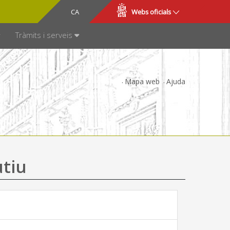
CA
ES
Webs oficials
SPARÈNCIA
Tràmits i serveis
Mapa web
Ajuda
utiu