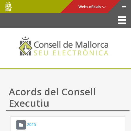
Consell
Salta al contingut principal
Webs oficials
de
Mallorca
La Seu
Consell de Mallorca
Accés i seguretat
Utilitats
Tràmits i serveis
Acords del Consell
Mapa web
Executiu
Ajuda
2015