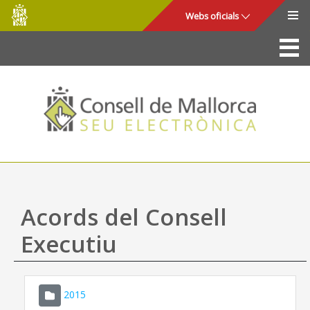
Consell
Salta al contingut principal
Webs oficials
de
Mallorca
La Seu
Consell de Mallorca
Accés i seguretat
Utilitats
Tràmits i serveis
Acords del Consell
Mapa web
Executiu
Ajuda
2015