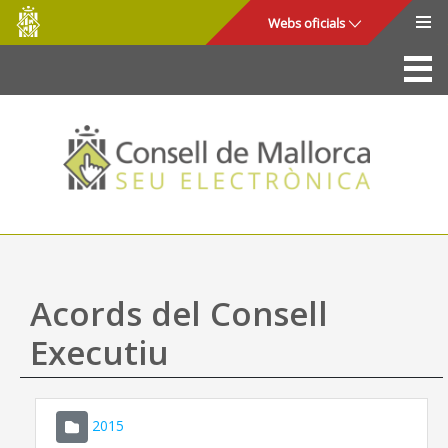
Consell
Salta al contingut principal
Webs oficials
de
Mallorca
La Seu
Consell de Mallorca
Accés i seguretat
Utilitats
Tràmits i serveis
Acords del Consell
Mapa web
Executiu
Ajuda
2015