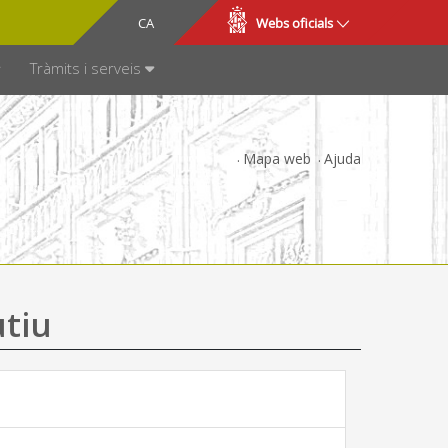
CA
ES
Webs oficials
SPARÈNCIA
Tràmits i serveis
Mapa web
Ajuda
utiu