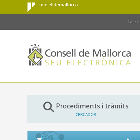
Consell de
Salta al contingut principal
CONSELL 
Mallorca
La Se
Procediments i tràmits
CERCADOR