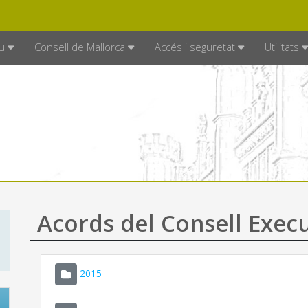
DE MALLORCA
MALLORCA.ES
TRAN
SEU ELECTRÒNICA
u
Consell de Mallorca
Accés i seguretat
Utilitats
Acords del Consell Exec
2015