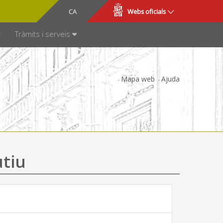
CA
ES
Webs oficials
SPARÈNCIA
Tràmits i serveis
Mapa web
Ajuda
utiu