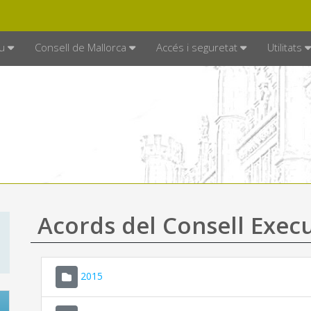
DE MALLORCA
MALLORCA.ES
TRAN
SEU ELECTRÒNICA
u
Consell de Mallorca
Accés i seguretat
Utilitats
Acords del Consell Exec
2015