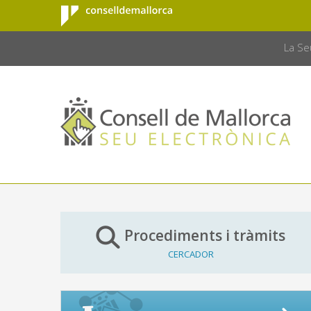
Consell de
Salta al contingut principal
CONSELL 
Mallorca
La Se
Procediments i tràmits
CERCADOR