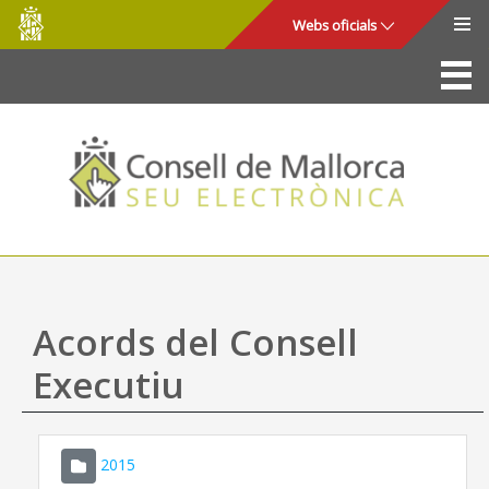
Consell
Salta al contingut principal
Webs oficials
de
Mallorca
La Seu
Consell de Mallorca
Accés i seguretat
Utilitats
Tràmits i serveis
Acords del Consell
Mapa web
Executiu
Ajuda
2015