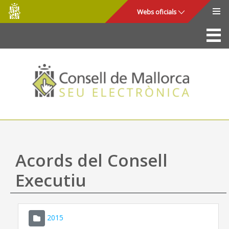
Consell
Salta al contingut principal
Webs oficials
de
Mallorca
La Seu
Consell de Mallorca
Accés i seguretat
Utilitats
Tràmits i serveis
Acords del Consell
Mapa web
Executiu
Ajuda
2015