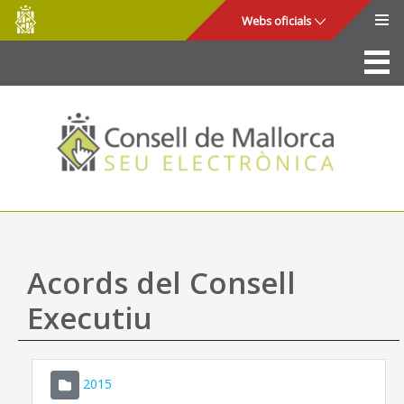
Consell
Salta al contingut principal
Webs oficials
de
Mallorca
La Seu
Consell de Mallorca
Accés i seguretat
Utilitats
Tràmits i serveis
Acords del Consell
Mapa web
Executiu
Ajuda
2015