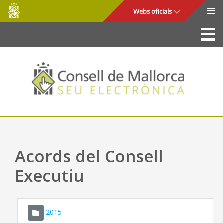
Consell
Salta al contingut principal
Webs oficials
de
Mallorca
La Seu
Consell de Mallorca
Accés i seguretat
Utilitats
Tràmits i serveis
Acords del Consell
Mapa web
Executiu
Ajuda
2015