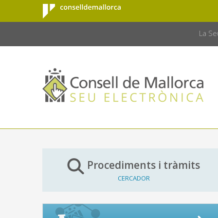
Consell de
Salta al contingut principal
CONSELL 
Mallorca
La Se
Procediments i tràmits
CERCADOR