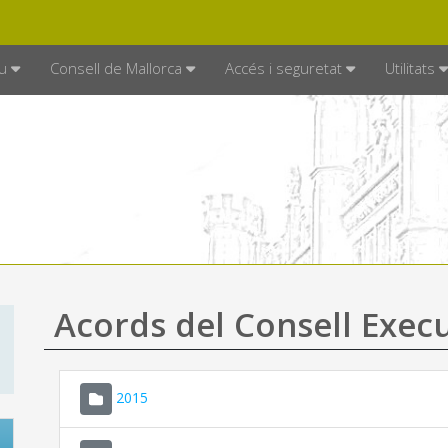
DE MALLORCA
MALLORCA.ES
TRAN
SEU ELECTRÒNICA
u
Consell de Mallorca
Accés i seguretat
Utilitats
Acords del Consell Exec
2015