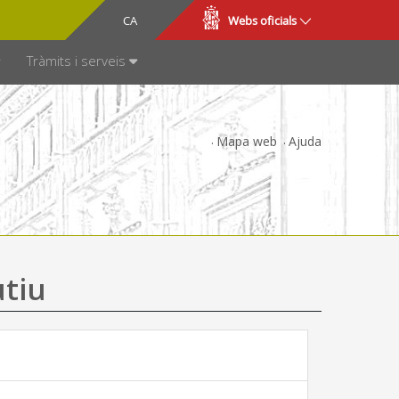
CA
ES
Webs oficials
SPARÈNCIA
Tràmits i serveis
Mapa web
Ajuda
utiu