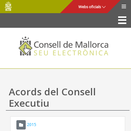
Consell
Salta al contingut principal
Webs oficials
de
Mallorca
La Seu
Consell de Mallorca
Accés i seguretat
Utilitats
Tràmits i serveis
Acords del Consell
Mapa web
Executiu
Ajuda
2015