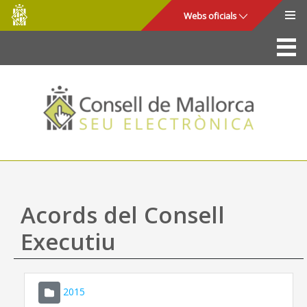
Consell
Salta al contingut principal
Webs oficials
de
Mallorca
La Seu
Consell de Mallorca
Accés i seguretat
Utilitats
Tràmits i serveis
Acords del Consell
Mapa web
Executiu
Ajuda
2015