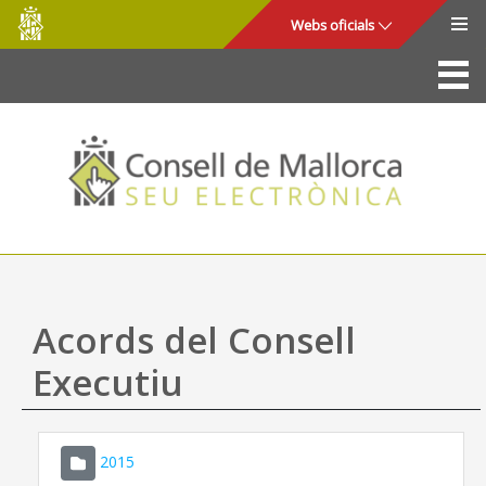
Consell
Salta al contingut principal
Webs oficials
de
Mallorca
La Seu
Consell de Mallorca
Accés i seguretat
Utilitats
Tràmits i serveis
Acords del Consell
Mapa web
Executiu
Ajuda
2015