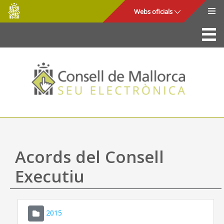
Consell
Salta al contingut principal
Webs oficials
de
Mallorca
La Seu
Consell de Mallorca
Accés i seguretat
Utilitats
Tràmits i serveis
Acords del Consell
Mapa web
Executiu
Ajuda
2015