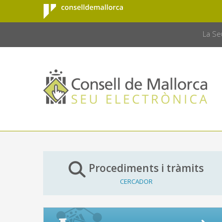
Consell de
Salta al contingut principal
CONSELL 
Mallorca
La Se
Procediments i tràmits
CERCADOR