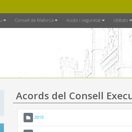
DE MALLORCA
MALLORCA.ES
TRAN
SEU ELECTRÒNICA
u
Consell de Mallorca
Accés i seguretat
Utilitats
Acords del Consell Exec
2015