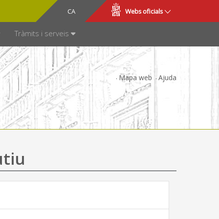
CA
ES
Webs oficials
SPARÈNCIA
Tràmits i serveis
Mapa web
Ajuda
utiu