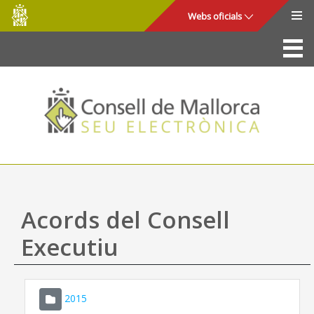
Consell
Salta al contingut principal
Webs oficials
de
Mallorca
La Seu
Consell de Mallorca
Accés i seguretat
Utilitats
Tràmits i serveis
Acords del Consell
Mapa web
Executiu
Ajuda
2015