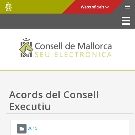
Consell
Salta al contingut principal
Webs oficials
de
Mallorca
La Seu
Consell de Mallorca
Accés i seguretat
Utilitats
Tràmits i serveis
Acords del Consell
Mapa web
Executiu
Ajuda
2015