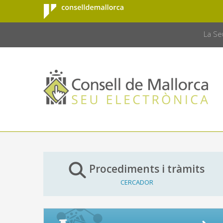
Consell de
Salta al contingut principal
CONSELL 
Mallorca
La Se
Procediments i tràmits
CERCADOR