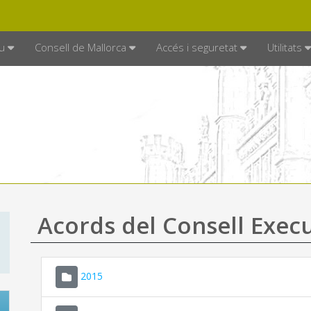
DE MALLORCA
MALLORCA.ES
TRAN
SEU ELECTRÒNICA
u
Consell de Mallorca
Accés i seguretat
Utilitats
Acords del Consell Exec
2015