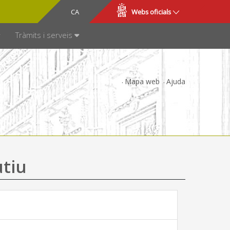
CA
ES
Webs oficials
SPARÈNCIA
Tràmits i serveis
Mapa web
Ajuda
utiu