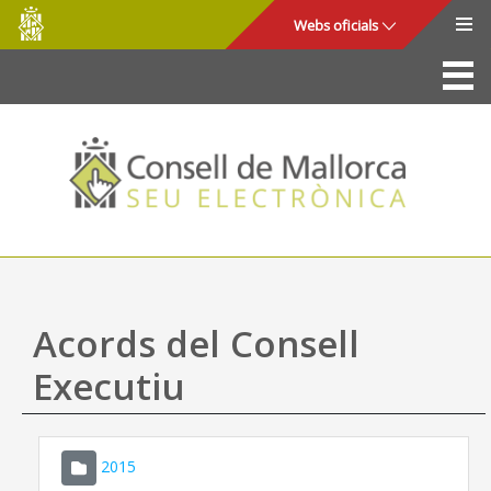
Consell
Salta al contingut principal
Webs oficials
de
Mallorca
La Seu
Consell de Mallorca
Accés i seguretat
Utilitats
Tràmits i serveis
Acords del Consell
Mapa web
Executiu
Ajuda
2015