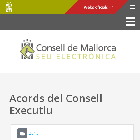
Consell
Salta al contingut principal
Webs oficials
de
Mallorca
La Seu
Consell de Mallorca
Accés i seguretat
Utilitats
Tràmits i serveis
Acords del Consell
Mapa web
Executiu
Ajuda
2015