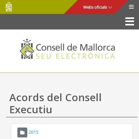
Consell
Salta al contingut principal
Webs oficials
de
Mallorca
La Seu
Consell de Mallorca
Accés i seguretat
Utilitats
Tràmits i serveis
Acords del Consell
Mapa web
Executiu
Ajuda
2015