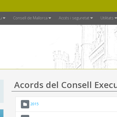
DE MALLORCA
MALLORCA.ES
TRAN
SEU ELECTRÒNICA
u
Consell de Mallorca
Accés i seguretat
Utilitats
Acords del Consell Exec
2015