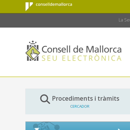
Consell de
Salta al contingut principal
CONSELL 
Mallorca
La Se
Procediments i tràmits
CERCADOR