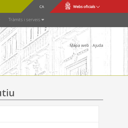
CA
ES
Webs oficials
SPARÈNCIA
Tràmits i serveis
Mapa web
Ajuda
utiu